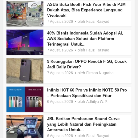
ASUS Buka Booth Pick Your Vibe di PJM
Dukuh Atas, Bisa Experience Langsung
Vivobook!
oleh
7 Agustus 2026
Fauzi Rasyad
40% Bisnis Indonesia Sudah Adopsi AI,
AWS Sediakan Solusi dan Platform
Terintegrasi Untuk...
oleh
7 Agustus 2026
Fauzi Rasyad
9 Keunggulan OPPO Reno16 F 5G, Cocok
Jadi Daily Driver?
oleh
7 Agustus 2026
Firman Nugraha
Infinix HOT 60 Pro vs Infinix NOTE 50 Pro
– Perbedaan Spesifikasi dan Fitur
oleh
6 Agustus 2026
Adhitya W. P.
JBL Berikan Pembaruan Sound Curve
yang Lebih Natural dan Peningkatan
Antarmuka Untuk...
oleh
6 Agustus 2026
Fauzi Rasyad