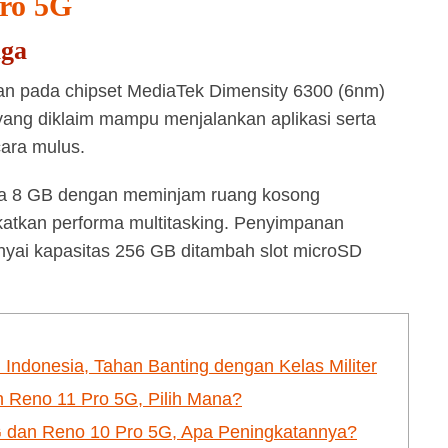
ro 5G
aga
n pada chipset MediaTek Dimensity 6300 (6nm)
ng diklaim mampu menjalankan aplikasi serta
cara mulus.
gga 8 GB dengan meminjam ruang kosong
katkan performa multitasking. Penyimpanan
nyai kapasitas 256 GB ditambah slot microSD
Indonesia, Tahan Banting dengan Kelas Militer
Reno 11 Pro 5G, Pilih Mana?
dan Reno 10 Pro 5G, Apa Peningkatannya?