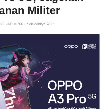
anan Militer
7:20 GMT+0700
oleh
Adhitya W. P.