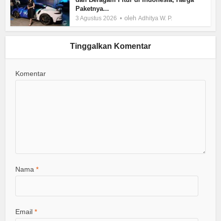
Paketnya...
oleh
3 Agustus 2026
Adhitya W. P.
Tinggalkan Komentar
Komentar
Nama
*
Email
*