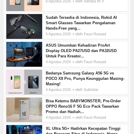
oleh
6 Agustus 2026
Adhitya W. P.
Sudah Tersedia di Indonesia, Rokid AI
Smart Glasses Tawarkan Pengalaman
Hands-Free yang...
oleh
5 Agustus 2026
Fauzi Rasyad
ASUS Umumkan Kehadiran ProArt
Display OLED PA27USD dan PA32USD
Untuk Para Kreator...
oleh
4 Agustus 2026
Fauzi Rasyad
Bedanya Samsung Galaxy A56 5G vs
POCO X8 Pro, Punya Keunggulan Masing-
Masing!
oleh
4 Agustus 2026
Sukindar
Bisa Ketemu BABYMONSTER, Pre-Order
OPPO Reno16 F 5G Eco Pack Tawarkan
Promo dan Hadiah...
oleh
4 Agustus 2026
Fauzi Rasyad
XL Ultra 5G+ Hadirkan Kecepatan Tinggi
dan Beragam Fitur di Indonesia, Harga