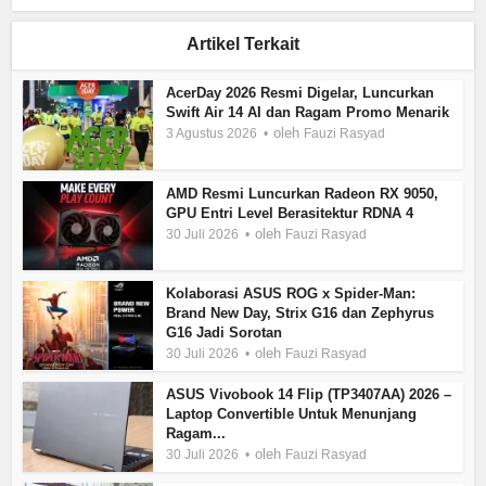
Artikel Terkait
AcerDay 2026 Resmi Digelar, Luncurkan
Swift Air 14 AI dan Ragam Promo Menarik
oleh
3 Agustus 2026
Fauzi Rasyad
AMD Resmi Luncurkan Radeon RX 9050,
GPU Entri Level Berasitektur RDNA 4
oleh
30 Juli 2026
Fauzi Rasyad
Kolaborasi ASUS ROG x Spider-Man:
Brand New Day, Strix G16 dan Zephyrus
G16 Jadi Sorotan
oleh
30 Juli 2026
Fauzi Rasyad
ASUS Vivobook 14 Flip (TP3407AA) 2026 –
Laptop Convertible Untuk Menunjang
Ragam...
oleh
30 Juli 2026
Fauzi Rasyad