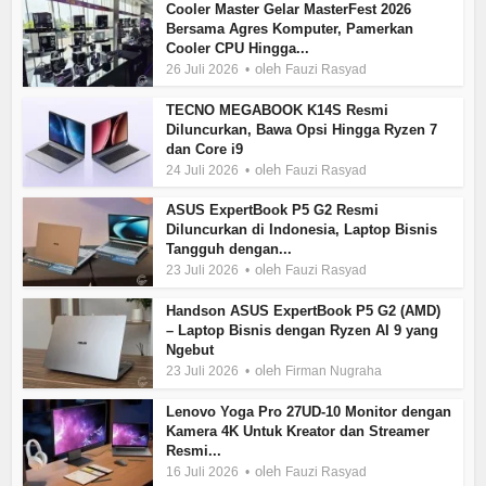
Cooler Master Gelar MasterFest 2026
Bersama Agres Komputer, Pamerkan
Cooler CPU Hingga...
oleh
26 Juli 2026
Fauzi Rasyad
TECNO MEGABOOK K14S Resmi
Diluncurkan, Bawa Opsi Hingga Ryzen 7
dan Core i9
oleh
24 Juli 2026
Fauzi Rasyad
ASUS ExpertBook P5 G2 Resmi
Diluncurkan di Indonesia, Laptop Bisnis
Tangguh dengan...
oleh
23 Juli 2026
Fauzi Rasyad
Handson ASUS ExpertBook P5 G2 (AMD)
– Laptop Bisnis dengan Ryzen AI 9 yang
Ngebut
oleh
23 Juli 2026
Firman Nugraha
Lenovo Yoga Pro 27UD-10 Monitor dengan
Kamera 4K Untuk Kreator dan Streamer
Resmi...
oleh
16 Juli 2026
Fauzi Rasyad