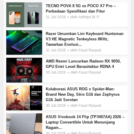
TECNO POVA 8 5G vs POCO X7 Pro –
Perbedaan Spesifikasi dan Fitur
oleh
31 Juli 2026
Adhitya W. P.
Razer Umumkan Lini Keyboard Huntsman
V3 HE Magnetic Tenkeyless 8KHz,
Tawarkan Evolusi...
oleh
31 Juli 2026
Fauzi Rasyad
AMD Resmi Luncurkan Radeon RX 9050,
GPU Entri Level Berasitektur RDNA 4
oleh
30 Juli 2026
Fauzi Rasyad
Kolaborasi ASUS ROG x Spider-Man:
Brand New Day, Strix G16 dan Zephyrus
G16 Jadi Sorotan
oleh
30 Juli 2026
Fauzi Rasyad
ASUS Vivobook 14 Flip (TP3407AA) 2026 –
Laptop Convertible Untuk Menunjang
Ragam...
oleh
30 Juli 2026
Fauzi Rasyad