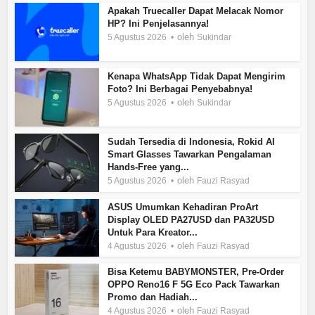
Apakah Truecaller Dapat Melacak Nomor
HP? Ini Penjelasannya!
oleh
5 Agustus 2026
Sukindar
Kenapa WhatsApp Tidak Dapat Mengirim
Foto? Ini Berbagai Penyebabnya!
oleh
5 Agustus 2026
Sukindar
Sudah Tersedia di Indonesia, Rokid AI
Smart Glasses Tawarkan Pengalaman
Hands-Free yang...
oleh
5 Agustus 2026
Fauzi Rasyad
ASUS Umumkan Kehadiran ProArt
Display OLED PA27USD dan PA32USD
Untuk Para Kreator...
oleh
4 Agustus 2026
Fauzi Rasyad
Bisa Ketemu BABYMONSTER, Pre-Order
OPPO Reno16 F 5G Eco Pack Tawarkan
Promo dan Hadiah...
oleh
4 Agustus 2026
Fauzi Rasyad