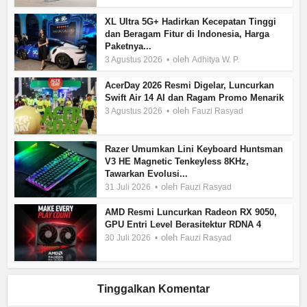
XL Ultra 5G+ Hadirkan Kecepatan Tinggi
dan Beragam Fitur di Indonesia, Harga
Paketnya...
oleh
3 Agustus 2026
Adhitya W. P.
AcerDay 2026 Resmi Digelar, Luncurkan
Swift Air 14 AI dan Ragam Promo Menarik
oleh
3 Agustus 2026
Fauzi Rasyad
Razer Umumkan Lini Keyboard Huntsman
V3 HE Magnetic Tenkeyless 8KHz,
Tawarkan Evolusi...
oleh
31 Juli 2026
Fauzi Rasyad
AMD Resmi Luncurkan Radeon RX 9050,
GPU Entri Level Berasitektur RDNA 4
oleh
30 Juli 2026
Fauzi Rasyad
Tinggalkan Komentar