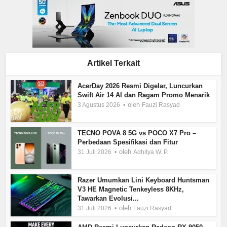
Artikel Terkait
AcerDay 2026 Resmi Digelar, Luncurkan
Swift Air 14 AI dan Ragam Promo Menarik
oleh
3 Agustus 2026
Fauzi Rasyad
TECNO POVA 8 5G vs POCO X7 Pro –
Perbedaan Spesifikasi dan Fitur
oleh
31 Juli 2026
Adhitya W. P.
Razer Umumkan Lini Keyboard Huntsman
V3 HE Magnetic Tenkeyless 8KHz,
Tawarkan Evolusi...
oleh
31 Juli 2026
Fauzi Rasyad