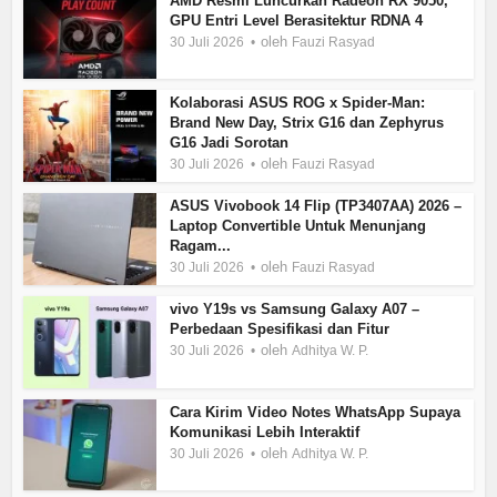
AMD Resmi Luncurkan Radeon RX 9050,
GPU Entri Level Berasitektur RDNA 4
oleh
30 Juli 2026
Fauzi Rasyad
Kolaborasi ASUS ROG x Spider-Man:
Brand New Day, Strix G16 dan Zephyrus
G16 Jadi Sorotan
oleh
30 Juli 2026
Fauzi Rasyad
ASUS Vivobook 14 Flip (TP3407AA) 2026 –
Laptop Convertible Untuk Menunjang
Ragam...
oleh
30 Juli 2026
Fauzi Rasyad
vivo Y19s vs Samsung Galaxy A07 –
Perbedaan Spesifikasi dan Fitur
oleh
30 Juli 2026
Adhitya W. P.
Cara Kirim Video Notes WhatsApp Supaya
Komunikasi Lebih Interaktif
oleh
30 Juli 2026
Adhitya W. P.