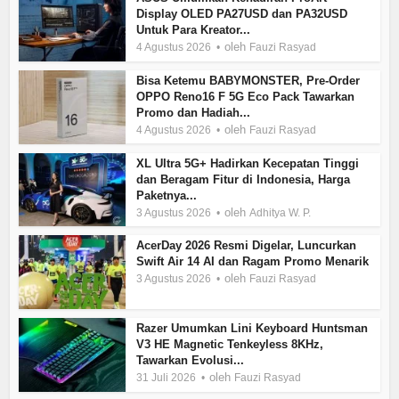
Display OLED PA27USD dan PA32USD
Untuk Para Kreator...
oleh
4 Agustus 2026
Fauzi Rasyad
Bisa Ketemu BABYMONSTER, Pre-Order
OPPO Reno16 F 5G Eco Pack Tawarkan
Promo dan Hadiah...
oleh
4 Agustus 2026
Fauzi Rasyad
XL Ultra 5G+ Hadirkan Kecepatan Tinggi
dan Beragam Fitur di Indonesia, Harga
Paketnya...
oleh
3 Agustus 2026
Adhitya W. P.
AcerDay 2026 Resmi Digelar, Luncurkan
Swift Air 14 AI dan Ragam Promo Menarik
oleh
3 Agustus 2026
Fauzi Rasyad
Razer Umumkan Lini Keyboard Huntsman
V3 HE Magnetic Tenkeyless 8KHz,
Tawarkan Evolusi...
oleh
31 Juli 2026
Fauzi Rasyad