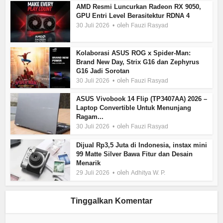
AMD Resmi Luncurkan Radeon RX 9050,
GPU Entri Level Berasitektur RDNA 4
oleh
30 Juli 2026
Fauzi Rasyad
Kolaborasi ASUS ROG x Spider-Man:
Brand New Day, Strix G16 dan Zephyrus
G16 Jadi Sorotan
oleh
30 Juli 2026
Fauzi Rasyad
ASUS Vivobook 14 Flip (TP3407AA) 2026 –
Laptop Convertible Untuk Menunjang
Ragam...
oleh
30 Juli 2026
Fauzi Rasyad
Dijual Rp3,5 Juta di Indonesia, instax mini
99 Matte Silver Bawa Fitur dan Desain
Menarik
oleh
29 Juli 2026
Adhitya W. P.
Tinggalkan Komentar