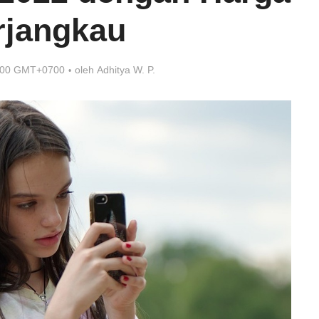
rjangkau
9:00 GMT+0700
oleh
Adhitya W. P.