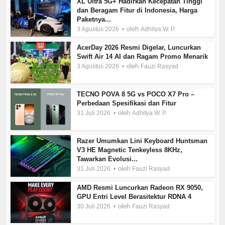
XL Ultra 5G+ Hadirkan Kecepatan Tinggi
dan Beragam Fitur di Indonesia, Harga
Paketnya...
oleh
3 Agustus 2026
Adhitya W. P.
AcerDay 2026 Resmi Digelar, Luncurkan
Swift Air 14 AI dan Ragam Promo Menarik
oleh
3 Agustus 2026
Fauzi Rasyad
TECNO POVA 8 5G vs POCO X7 Pro –
Perbedaan Spesifikasi dan Fitur
oleh
31 Juli 2026
Adhitya W. P.
Razer Umumkan Lini Keyboard Huntsman
V3 HE Magnetic Tenkeyless 8KHz,
Tawarkan Evolusi...
oleh
31 Juli 2026
Fauzi Rasyad
AMD Resmi Luncurkan Radeon RX 9050,
GPU Entri Level Berasitektur RDNA 4
oleh
30 Juli 2026
Fauzi Rasyad