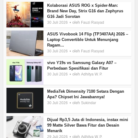
Kolaborasi ASUS ROG x Spider-Man:
Brand New Day, Strix G16 dan Zephyrus
G16 Jadi Sorotan
oleh
30 Juli 2026
Fauzi Rasyad
ASUS Vivobook 14 Flip (TP3407AA) 2026 –
Laptop Convertible Untuk Menunjang
Ragam...
oleh
30 Juli 2026
Fauzi Rasyad
vivo Y19s vs Samsung Galaxy A07 –
Perbedaan Spesifikasi dan Fitur
oleh
30 Juli 2026
Adhitya W. P.
MediaTek Dimensity 7100 Setara Dengan
Apa? Chipset Ini Jawabannya!
oleh
30 Juli 2026
Sukindar
Dijual Rp3,5 Juta di Indonesia, instax mini
99 Matte Silver Bawa Fitur dan Desain
Menarik
oleh
29 Juli 2026
Adhitya W. P.