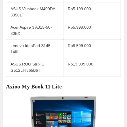
ASUS Vivobook M409DA-
Rp5.199.000
30501T
Acer Aspire 3 A315-58-
Rp5.999.000
30BX
Lenovo IdeaPad S145-
Rp8.599.000
14IIL
ASUS ROG Strix G
Rp13.999.000
G512LI-I565B6T
Axioo My Book 11 Lite