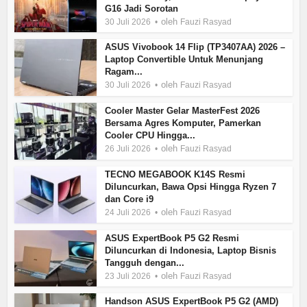
G16 Jadi Sorotan
oleh
30 Juli 2026
Fauzi Rasyad
ASUS Vivobook 14 Flip (TP3407AA) 2026 –
Laptop Convertible Untuk Menunjang
Ragam...
oleh
30 Juli 2026
Fauzi Rasyad
Cooler Master Gelar MasterFest 2026
Bersama Agres Komputer, Pamerkan
Cooler CPU Hingga...
oleh
26 Juli 2026
Fauzi Rasyad
TECNO MEGABOOK K14S Resmi
Diluncurkan, Bawa Opsi Hingga Ryzen 7
dan Core i9
oleh
24 Juli 2026
Fauzi Rasyad
ASUS ExpertBook P5 G2 Resmi
Diluncurkan di Indonesia, Laptop Bisnis
Tangguh dengan...
oleh
23 Juli 2026
Fauzi Rasyad
Handson ASUS ExpertBook P5 G2 (AMD)