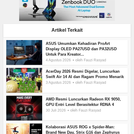
Artikel Terkait
ASUS Umumkan Kehadiran ProArt
Display OLED PA27USD dan PA32USD
Untuk Para Kreator...
oleh
4 Agustus 2026
Fauzi Rasyad
AcerDay 2026 Resmi Digelar, Luncurkan
Swift Air 14 AI dan Ragam Promo Menarik
oleh
3 Agustus 2026
Fauzi Rasyad
AMD Resmi Luncurkan Radeon RX 9050,
GPU Entri Level Berasitektur RDNA 4
oleh
30 Juli 2026
Fauzi Rasyad
Kolaborasi ASUS ROG x Spider-Man:
Brand New Day, Strix G16 dan Zephyrus