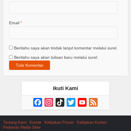
Email
*
Beritahu saya akan tindak lanjut komentar melalui surel.
Beritahu saya akan tulisan baru melalui surel.
Ikuti Kami
Facebook
Instagram
TikTok
Twitter
YouTube
Feed
Channel
Tentang Kami
Kontak
Kebijakan Privasi
Kebijakan Konten
Pedoman Media Siber