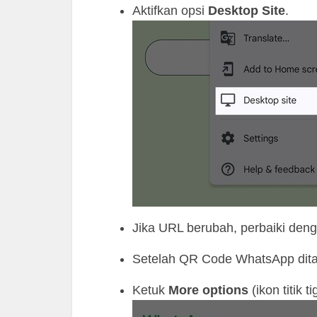
Aktifkan opsi
Desktop Site
.
Jika URL berubah, perbaiki den
Setelah QR Code WhatsApp ditam
Ketuk
More options
(ikon titik t