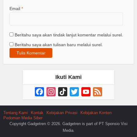
Email
*
Beritahu saya akan tindak lanjut komentar melalui surel.
Beritahu saya akan tulisan baru melalui surel.
Ikuti Kami
Facebook
Instagram
TikTok
Twitter
YouTube
Feed
Channel
Tentang Kami
Kontak
Kebijakan Privasi
Kebijakan Konten
Pedoman Media Siber
Copyright Gadgetren © 2026. Gadgetren is part of PT Sponsio Visi
Media.