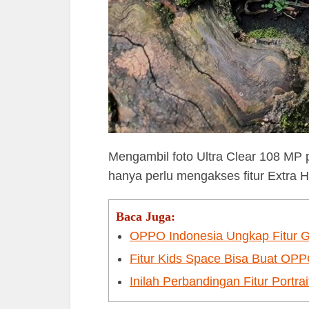
Mengambil foto Ultra Clear 108 MP
hanya perlu mengakses fitur Extra
Baca Juga:
OPPO Indonesia Ungkap Fitur 
Fitur Kids Space Bisa Buat OP
Inilah Perbandingan Fitur Port