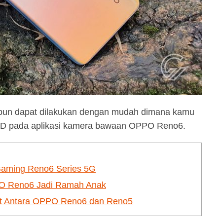
 pun dapat dilakukan dengan mudah dimana kamu
 HD pada aplikasi kamera bawaan OPPO Reno6.
Gaming Reno6 Series 5G
PO Reno6 Jadi Ramah Anak
rait Antara OPPO Reno6 dan Reno5