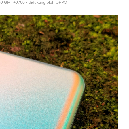
:00 GMT+0700
didukung oleh
OPPO