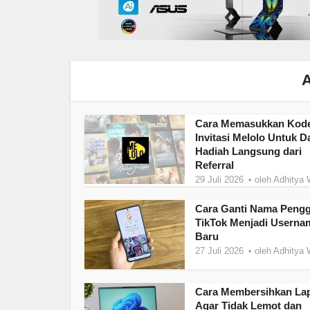
A
Cara Memasukkan Kod
Invitasi Melolo Untuk D
Hadiah Langsung dari
Referral
29 Juli 2026
oleh
Adhitya 
Cara Ganti Nama Peng
TikTok Menjadi Userna
Baru
27 Juli 2026
oleh
Adhitya 
Cara Membersihkan La
Agar Tidak Lemot dan