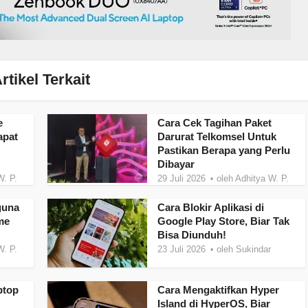
rtikel Terkait
e
Cara Cek Tagihan Paket
apat
Darurat Telkomsel Untuk
Pastikan Berapa yang Perlu
Dibayar
W. P.
29 Juli 2026
oleh
Adhitya W. P.
guna
Cara Blokir Aplikasi di
me
Google Play Store, Biar Tak
Bisa Diunduh!
W. P.
23 Juli 2026
oleh
Sukindar
ptop
Cara Mengaktifkan Hyper
Island di HyperOS, Biar