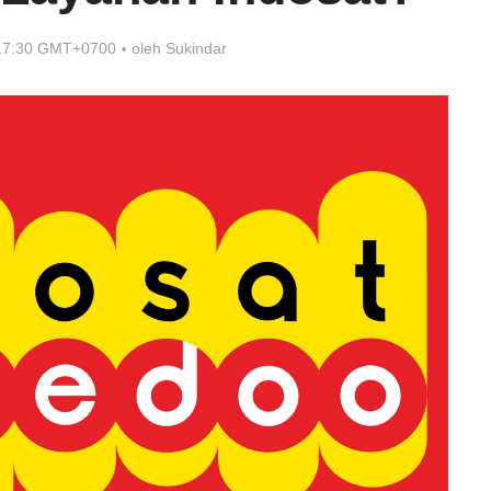
 17:30 GMT+0700
oleh
Sukindar