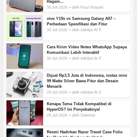
Ragam...
oleh
30 Juli 2026
Fauzi Rasyad
vivo Y19s vs Samsung Galaxy A07 –
Perbedaan Spesifikasi dan Fitur
oleh
30 Juli 2026
Adhitya W. P.
Cara Kirim Video Notes WhatsApp Supaya
Komunikasi Lebih Interaktif
oleh
30 Juli 2026
Adhitya W. P.
Dijual Rp3,5 Juta di Indonesia, instax mini
99 Matte Silver Bawa Fitur dan Desain
Menarik
oleh
29 Juli 2026
Adhitya W. P.
Kenapa Tema Tidak Kompatibel di
HyperOS? Ini Penyebabnya!
oleh
29 Juli 2026
Sukindar
Resmi Hadirkan Razer Travel Case Folio