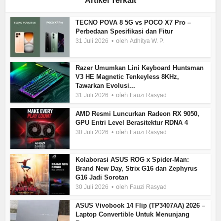
Artikel Terkait
TECNO POVA 8 5G vs POCO X7 Pro –
Perbedaan Spesifikasi dan Fitur
oleh
31 Juli 2026
Adhitya W. P.
Razer Umumkan Lini Keyboard Huntsman
V3 HE Magnetic Tenkeyless 8KHz,
Tawarkan Evolusi...
oleh
31 Juli 2026
Fauzi Rasyad
AMD Resmi Luncurkan Radeon RX 9050,
GPU Entri Level Berasitektur RDNA 4
oleh
30 Juli 2026
Fauzi Rasyad
Kolaborasi ASUS ROG x Spider-Man:
Brand New Day, Strix G16 dan Zephyrus
G16 Jadi Sorotan
oleh
30 Juli 2026
Fauzi Rasyad
ASUS Vivobook 14 Flip (TP3407AA) 2026 –
Laptop Convertible Untuk Menunjang