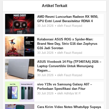
Artikel Terkait
AMD Resmi Luncurkan Radeon RX 9050,
GPU Entri Level Berasitektur RDNA 4
oleh
30 Juli 2026
Fauzi Rasyad
Kolaborasi ASUS ROG x Spider-Man:
Brand New Day, Strix G16 dan Zephyrus
G16 Jadi Sorotan
oleh
30 Juli 2026
Fauzi Rasyad
ASUS Vivobook 14 Flip (TP3407AA) 2026 –
Laptop Convertible Untuk Menunjang
Ragam...
oleh
30 Juli 2026
Fauzi Rasyad
vivo Y19s vs Samsung Galaxy A07 –
Perbedaan Spesifikasi dan Fitur
oleh
30 Juli 2026
Adhitya W. P.
Cara Kirim Video Notes WhatsApp Supaya