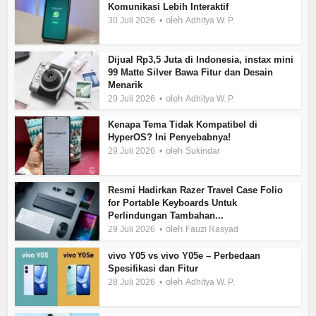
Komunikasi Lebih Interaktif
oleh
30 Juli 2026
Adhitya W. P.
Dijual Rp3,5 Juta di Indonesia, instax mini
99 Matte Silver Bawa Fitur dan Desain
Menarik
oleh
29 Juli 2026
Adhitya W. P.
Kenapa Tema Tidak Kompatibel di
HyperOS? Ini Penyebabnya!
oleh
29 Juli 2026
Sukindar
Resmi Hadirkan Razer Travel Case Folio
for Portable Keyboards Untuk
Perlindungan Tambahan...
oleh
29 Juli 2026
Fauzi Rasyad
vivo Y05 vs vivo Y05e – Perbedaan
Spesifikasi dan Fitur
oleh
28 Juli 2026
Adhitya W. P.