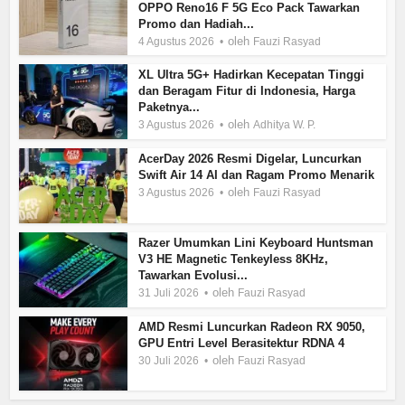
OPPO Reno16 F 5G Eco Pack Tawarkan
Promo dan Hadiah...
oleh
4 Agustus 2026
Fauzi Rasyad
XL Ultra 5G+ Hadirkan Kecepatan Tinggi
dan Beragam Fitur di Indonesia, Harga
Paketnya...
oleh
3 Agustus 2026
Adhitya W. P.
AcerDay 2026 Resmi Digelar, Luncurkan
Swift Air 14 AI dan Ragam Promo Menarik
oleh
3 Agustus 2026
Fauzi Rasyad
Razer Umumkan Lini Keyboard Huntsman
V3 HE Magnetic Tenkeyless 8KHz,
Tawarkan Evolusi...
oleh
31 Juli 2026
Fauzi Rasyad
AMD Resmi Luncurkan Radeon RX 9050,
GPU Entri Level Berasitektur RDNA 4
oleh
30 Juli 2026
Fauzi Rasyad