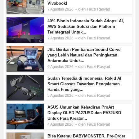
Vivobook!
oleh
7 Agustus 2026
Fauzi Rasyad
40% Bisnis Indonesia Sudah Adopsi AI,
AWS Sediakan Solusi dan Platform
Terintegrasi Untuk...
oleh
7 Agustus 2026
Fauzi Rasyad
JBL Berikan Pembaruan Sound Curve
yang Lebih Natural dan Peningkatan
Antarmuka Untuk...
oleh
6 Agustus 2026
Fauzi Rasyad
Sudah Tersedia di Indonesia, Rokid AI
Smart Glasses Tawarkan Pengalaman
Hands-Free yang...
oleh
5 Agustus 2026
Fauzi Rasyad
ASUS Umumkan Kehadiran ProArt
Display OLED PA27USD dan PA32USD
Untuk Para Kreator...
oleh
4 Agustus 2026
Fauzi Rasyad
Bisa Ketemu BABYMONSTER, Pre-Order