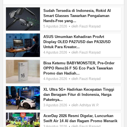
Sudah Tersedia di Indonesia, Rokid AI
Smart Glasses Tawarkan Pengalaman
Hands-Free yang...
oleh
5 Agustus 2026
Fauzi Rasyad
ASUS Umumkan Kehadiran ProArt
Display OLED PA27USD dan PA32USD
Untuk Para Kreator...
oleh
4 Agustus 2026
Fauzi Rasyad
Bisa Ketemu BABYMONSTER, Pre-Order
OPPO Reno16 F 5G Eco Pack Tawarkan
Promo dan Hadiah...
oleh
4 Agustus 2026
Fauzi Rasyad
XL Ultra 5G+ Hadirkan Kecepatan Tinggi
dan Beragam Fitur di Indonesia, Harga
Paketnya...
oleh
3 Agustus 2026
Adhitya W. P.
AcerDay 2026 Resmi Digelar, Luncurkan
Swift Air 14 AI dan Ragam Promo Menarik
oleh
3 Agustus 2026
Fauzi Rasyad