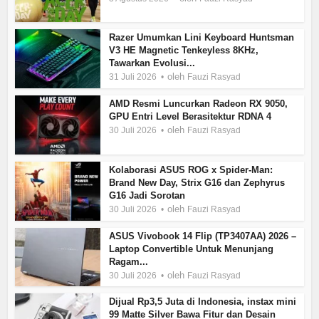
Razer Umumkan Lini Keyboard Huntsman
V3 HE Magnetic Tenkeyless 8KHz,
Tawarkan Evolusi...
oleh
31 Juli 2026
Fauzi Rasyad
AMD Resmi Luncurkan Radeon RX 9050,
GPU Entri Level Berasitektur RDNA 4
oleh
30 Juli 2026
Fauzi Rasyad
Kolaborasi ASUS ROG x Spider-Man:
Brand New Day, Strix G16 dan Zephyrus
G16 Jadi Sorotan
oleh
30 Juli 2026
Fauzi Rasyad
ASUS Vivobook 14 Flip (TP3407AA) 2026 –
Laptop Convertible Untuk Menunjang
Ragam...
oleh
30 Juli 2026
Fauzi Rasyad
Dijual Rp3,5 Juta di Indonesia, instax mini
99 Matte Silver Bawa Fitur dan Desain