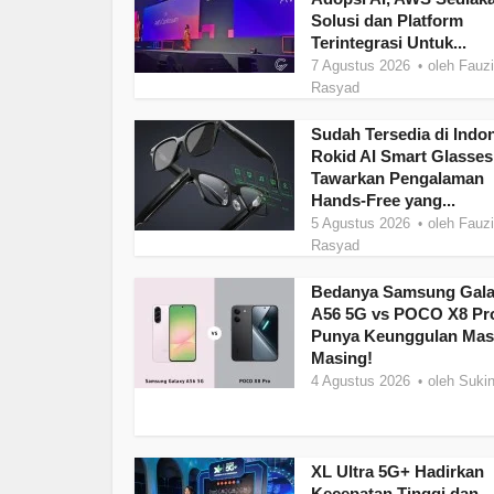
Solusi dan Platform
Terintegrasi Untuk...
7 Agustus 2026
oleh
Fauzi
Rasyad
Sudah Tersedia di Indon
Rokid AI Smart Glasses
Tawarkan Pengalaman
Hands-Free yang...
5 Agustus 2026
oleh
Fauzi
Rasyad
Bedanya Samsung Gal
A56 5G vs POCO X8 Pr
Punya Keunggulan Mas
Masing!
4 Agustus 2026
oleh
Sukin
XL Ultra 5G+ Hadirkan
Kecepatan Tinggi dan