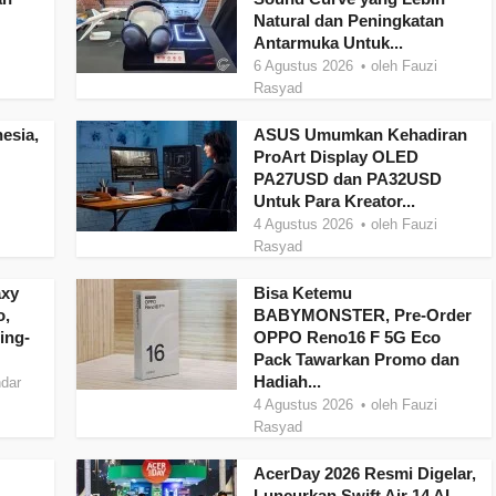
Natural dan Peningkatan
Antarmuka Untuk...
6 Agustus 2026
oleh
Fauzi
Rasyad
esia,
ASUS Umumkan Kehadiran
ProArt Display OLED
PA27USD dan PA32USD
Untuk Para Kreator...
4 Agustus 2026
oleh
Fauzi
Rasyad
axy
Bisa Ketemu
o,
BABYMONSTER, Pre-Order
ing-
OPPO Reno16 F 5G Eco
Pack Tawarkan Promo dan
Hadiah...
dar
4 Agustus 2026
oleh
Fauzi
Rasyad
AcerDay 2026 Resmi Digelar,
Luncurkan Swift Air 14 AI