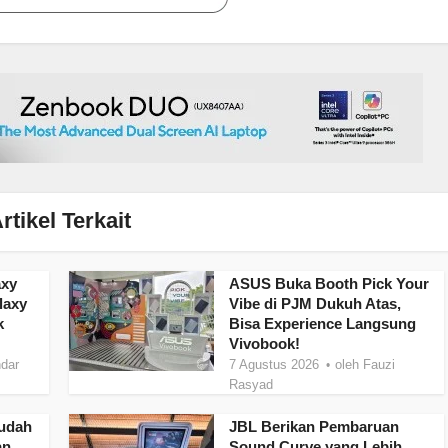
rtikel Terkait
axy
ASUS Buka Booth Pick Your
laxy
Vibe di PJM Dukuh Atas,
k
Bisa Experience Langsung
Vivobook!
dar
7 Agustus 2026
oleh
Fauzi
Rasyad
Sudah
JBL Berikan Pembaruan
an
Sound Curve yang Lebih