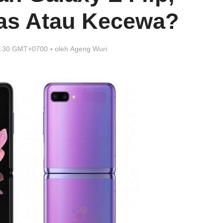
as Atau Kecewa?
7:30 GMT+0700
oleh
Ageng Wuri