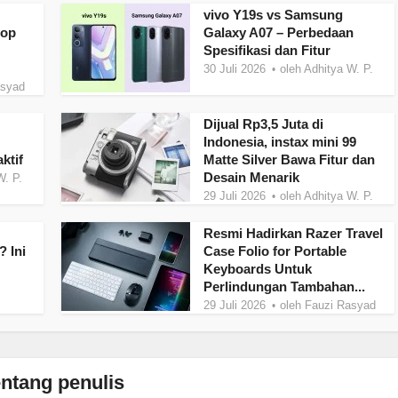
vivo Y19s vs Samsung
top
Galaxy A07 – Perbedaan
Spesifikasi dan Fitur
30 Juli 2026
oleh
Adhitya W. P.
asyad
Dijual Rp3,5 Juta di
Indonesia, instax mini 99
ktif
Matte Silver Bawa Fitur dan
Desain Menarik
W. P.
29 Juli 2026
oleh
Adhitya W. P.
Resmi Hadirkan Razer Travel
 Ini
Case Folio for Portable
Keyboards Untuk
Perlindungan Tambahan...
29 Juli 2026
oleh
Fauzi Rasyad
ntang penulis