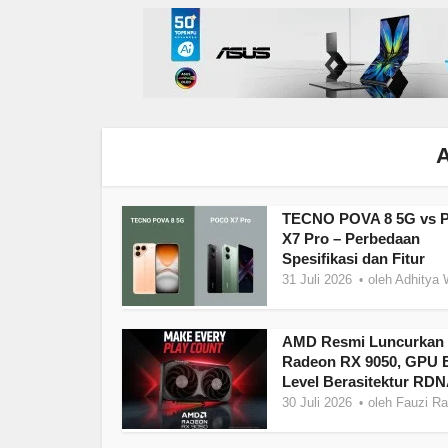
A
TECNO POVA 8 5G vs
X7 Pro – Perbedaan
Spesifikasi dan Fitur
31 Juli 2026
oleh
Adhitya 
AMD Resmi Luncurkan
Radeon RX 9050, GPU E
Level Berasitektur RDN
30 Juli 2026
oleh
Fauzi R