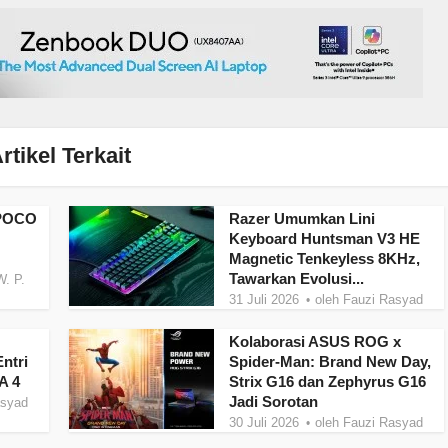
rtikel Terkait
 POCO
Razer Umumkan Lini
Keyboard Huntsman V3 HE
Magnetic Tenkeyless 8KHz,
Tawarkan Evolusi...
W. P.
31 Juli 2026
oleh
Fauzi Rasyad
Kolaborasi ASUS ROG x
ntri
Spider-Man: Brand New Day,
A 4
Strix G16 dan Zephyrus G16
Jadi Sorotan
asyad
30 Juli 2026
oleh
Fauzi Rasyad