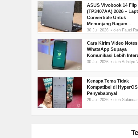
ASUS Vivobook 14 Flip
(TP3407AA) 2026 – Lap
Convertible Untuk
Menunjang Ragam...
30 Juli 2026
oleh
Fauzi R
Cara Kirim Video Notes
WhatsApp Supaya
Komunikasi Lebih Intera
30 Juli 2026
oleh
Adhitya 
Kenapa Tema Tidak
Kompatibel di HyperOS?
Penyebabnya!
29 Juli 2026
oleh
Sukindar
Te