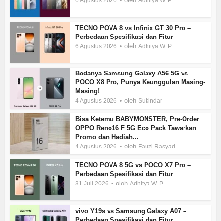
oleh
6 Agustus 2026
Adhitya W. P.
TECNO POVA 8 vs Infinix GT 30 Pro –
Perbedaan Spesifikasi dan Fitur
oleh
6 Agustus 2026
Adhitya W. P.
Bedanya Samsung Galaxy A56 5G vs
POCO X8 Pro, Punya Keunggulan Masing-
Masing!
oleh
4 Agustus 2026
Sukindar
Bisa Ketemu BABYMONSTER, Pre-Order
OPPO Reno16 F 5G Eco Pack Tawarkan
Promo dan Hadiah...
oleh
4 Agustus 2026
Fauzi Rasyad
TECNO POVA 8 5G vs POCO X7 Pro –
Perbedaan Spesifikasi dan Fitur
oleh
31 Juli 2026
Adhitya W. P.
vivo Y19s vs Samsung Galaxy A07 –
Perbedaan Spesifikasi dan Fitur