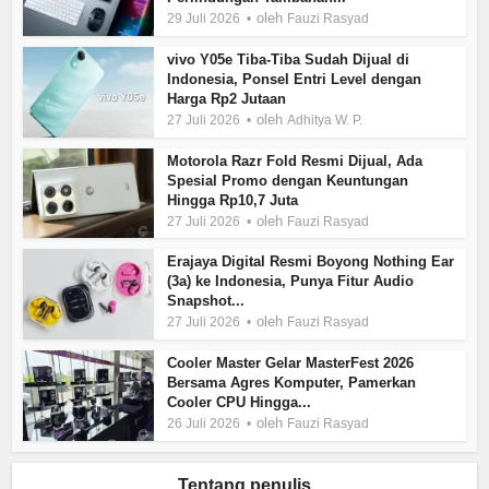
oleh
29 Juli 2026
Fauzi Rasyad
vivo Y05e Tiba-Tiba Sudah Dijual di
Indonesia, Ponsel Entri Level dengan
Harga Rp2 Jutaan
oleh
27 Juli 2026
Adhitya W. P.
Motorola Razr Fold Resmi Dijual, Ada
Spesial Promo dengan Keuntungan
Hingga Rp10,7 Juta
oleh
27 Juli 2026
Fauzi Rasyad
Erajaya Digital Resmi Boyong Nothing Ear
(3a) ke Indonesia, Punya Fitur Audio
Snapshot...
oleh
27 Juli 2026
Fauzi Rasyad
Cooler Master Gelar MasterFest 2026
Bersama Agres Komputer, Pamerkan
Cooler CPU Hingga...
oleh
26 Juli 2026
Fauzi Rasyad
Tentang penulis