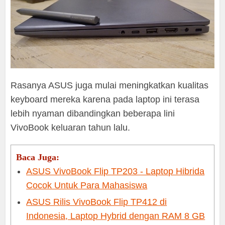
Rasanya ASUS juga mulai meningkatkan kualitas
keyboard mereka karena pada laptop ini terasa
lebih nyaman dibandingkan beberapa lini
VivoBook keluaran tahun lalu.
Baca Juga:
ASUS VivoBook Flip TP203 - Laptop Hibrida
Cocok Untuk Para Mahasiswa
ASUS Rilis VivoBook Flip TP412 di
Indonesia, Laptop Hybrid dengan RAM 8 GB