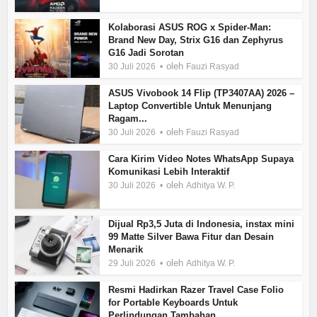
Kolaborasi ASUS ROG x Spider-Man:
Brand New Day, Strix G16 dan Zephyrus
G16 Jadi Sorotan
oleh
30 Juli 2026
Fauzi Rasyad
ASUS Vivobook 14 Flip (TP3407AA) 2026 –
Laptop Convertible Untuk Menunjang
Ragam...
oleh
30 Juli 2026
Fauzi Rasyad
Cara Kirim Video Notes WhatsApp Supaya
Komunikasi Lebih Interaktif
oleh
30 Juli 2026
Adhitya W. P.
Dijual Rp3,5 Juta di Indonesia, instax mini
99 Matte Silver Bawa Fitur dan Desain
Menarik
oleh
29 Juli 2026
Adhitya W. P.
Resmi Hadirkan Razer Travel Case Folio
for Portable Keyboards Untuk
Perlindungan Tambahan...