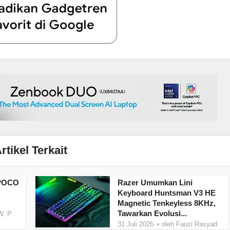
rtikel Terkait
 POCO
Razer Umumkan Lini
Keyboard Huntsman V3 HE
Magnetic Tenkeyless 8KHz,
Tawarkan Evolusi...
W. P.
31 Juli 2026
oleh
Fauzi Rasyad