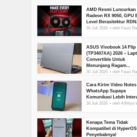
AMD Resmi Luncurkan
Radeon RX 9050, GPU E
Level Berasitektur RDN
30 Juli 2026
oleh
Fauzi R
ASUS Vivobook 14 Flip
(TP3407AA) 2026 – Lap
Convertible Untuk
Menunjang Ragam...
30 Juli 2026
oleh
Fauzi R
Cara Kirim Video Notes
WhatsApp Supaya
Komunikasi Lebih Intera
30 Juli 2026
oleh
Adhitya 
Kenapa Tema Tidak
Kompatibel di HyperOS?
Penyebabnya!