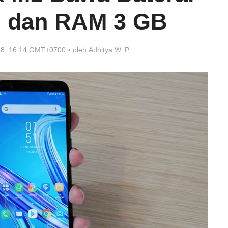
 dan RAM 3 GB
018, 16:14 GMT+0700
oleh
Adhitya W. P.