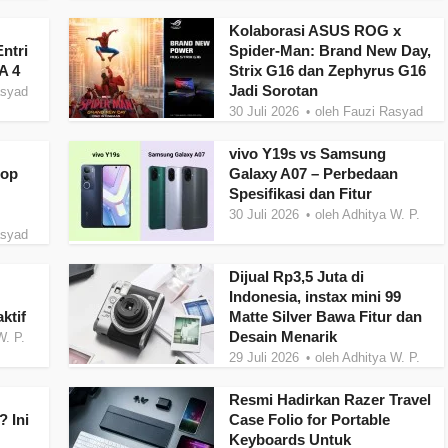
Kolaborasi ASUS ROG x
ntri
Spider-Man: Brand New Day,
A 4
Strix G16 dan Zephyrus G16
Jadi Sorotan
asyad
30 Juli 2026
oleh
Fauzi Rasyad
vivo Y19s vs Samsung
top
Galaxy A07 – Perbedaan
Spesifikasi dan Fitur
30 Juli 2026
oleh
Adhitya W. P.
asyad
Dijual Rp3,5 Juta di
Indonesia, instax mini 99
ktif
Matte Silver Bawa Fitur dan
Desain Menarik
W. P.
29 Juli 2026
oleh
Adhitya W. P.
Resmi Hadirkan Razer Travel
 Ini
Case Folio for Portable
Keyboards Untuk