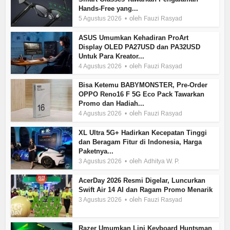
Hands-Free yang...
oleh
5 Agustus 2026
Fauzi Rasyad
ASUS Umumkan Kehadiran ProArt
Display OLED PA27USD dan PA32USD
Untuk Para Kreator...
oleh
4 Agustus 2026
Fauzi Rasyad
Bisa Ketemu BABYMONSTER, Pre-Order
OPPO Reno16 F 5G Eco Pack Tawarkan
Promo dan Hadiah...
oleh
4 Agustus 2026
Fauzi Rasyad
XL Ultra 5G+ Hadirkan Kecepatan Tinggi
dan Beragam Fitur di Indonesia, Harga
Paketnya...
oleh
3 Agustus 2026
Adhitya W. P.
AcerDay 2026 Resmi Digelar, Luncurkan
Swift Air 14 AI dan Ragam Promo Menarik
oleh
3 Agustus 2026
Fauzi Rasyad
Razer Umumkan Lini Keyboard Huntsman