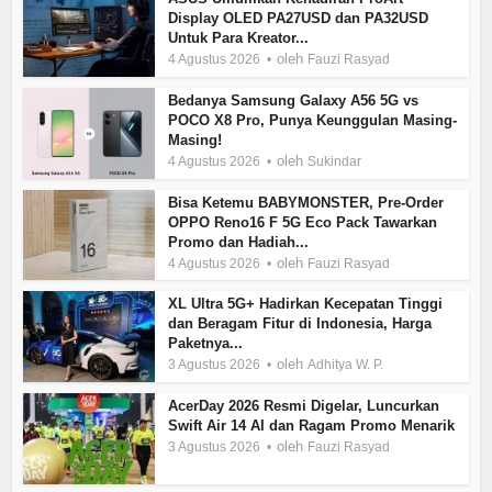
Display OLED PA27USD dan PA32USD
Untuk Para Kreator...
oleh
4 Agustus 2026
Fauzi Rasyad
Bedanya Samsung Galaxy A56 5G vs
POCO X8 Pro, Punya Keunggulan Masing-
Masing!
oleh
4 Agustus 2026
Sukindar
Bisa Ketemu BABYMONSTER, Pre-Order
OPPO Reno16 F 5G Eco Pack Tawarkan
Promo dan Hadiah...
oleh
4 Agustus 2026
Fauzi Rasyad
XL Ultra 5G+ Hadirkan Kecepatan Tinggi
dan Beragam Fitur di Indonesia, Harga
Paketnya...
oleh
3 Agustus 2026
Adhitya W. P.
AcerDay 2026 Resmi Digelar, Luncurkan
Swift Air 14 AI dan Ragam Promo Menarik
oleh
3 Agustus 2026
Fauzi Rasyad