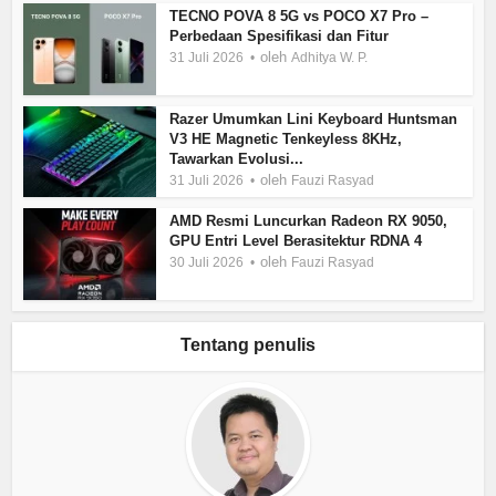
TECNO POVA 8 5G vs POCO X7 Pro –
Perbedaan Spesifikasi dan Fitur
oleh
31 Juli 2026
Adhitya W. P.
Razer Umumkan Lini Keyboard Huntsman
V3 HE Magnetic Tenkeyless 8KHz,
Tawarkan Evolusi...
oleh
31 Juli 2026
Fauzi Rasyad
AMD Resmi Luncurkan Radeon RX 9050,
GPU Entri Level Berasitektur RDNA 4
oleh
30 Juli 2026
Fauzi Rasyad
Tentang penulis