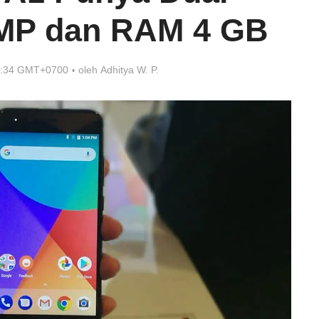
MP dan RAM 4 GB
5:34 GMT+0700
oleh
Adhitya W. P.