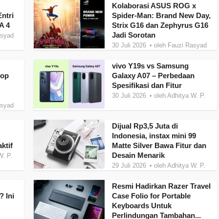
Kolaborasi ASUS ROG x
ntri
Spider-Man: Brand New Day,
A 4
Strix G16 dan Zephyrus G16
Jadi Sorotan
asyad
30 Juli 2026
oleh
Fauzi Rasyad
vivo Y19s vs Samsung
top
Galaxy A07 – Perbedaan
Spesifikasi dan Fitur
30 Juli 2026
oleh
Adhitya W. P.
asyad
Dijual Rp3,5 Juta di
Indonesia, instax mini 99
ktif
Matte Silver Bawa Fitur dan
Desain Menarik
W. P.
29 Juli 2026
oleh
Adhitya W. P.
Resmi Hadirkan Razer Travel
 Ini
Case Folio for Portable
Keyboards Untuk
Perlindungan Tambahan...