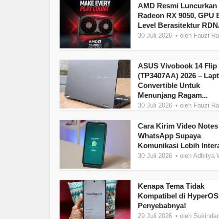
AMD Resmi Luncurkan
Radeon RX 9050, GPU E
Level Berasitektur RDN
30 Juli 2026
oleh
Fauzi R
ASUS Vivobook 14 Flip
(TP3407AA) 2026 – Lap
Convertible Untuk
Menunjang Ragam...
30 Juli 2026
oleh
Fauzi R
Cara Kirim Video Notes
WhatsApp Supaya
Komunikasi Lebih Intera
30 Juli 2026
oleh
Adhitya 
Kenapa Tema Tidak
Kompatibel di HyperOS?
Penyebabnya!
29 Juli 2026
oleh
Sukindar