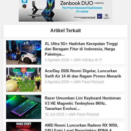
Artikel Terkait
XL Ultra 5G+ Hadirkan Kecepatan Tinggi
dan Beragam Fitur di Indonesia, Harga
Paketnya...
oleh
3 Agustus 2026
Adhitya W. P.
AcerDay 2026 Resmi Digelar, Luncurkan
Swift Air 14 AI dan Ragam Promo Menarik
oleh
3 Agustus 2026
Fauzi Rasyad
Razer Umumkan Lini Keyboard Huntsman
V3 HE Magnetic Tenkeyless 8KHz,
Tawarkan Evolusi...
oleh
31 Juli 2026
Fauzi Rasyad
AMD Resmi Luncurkan Radeon RX 9050,
GPU Entri Level Berasitektur RDNA 4