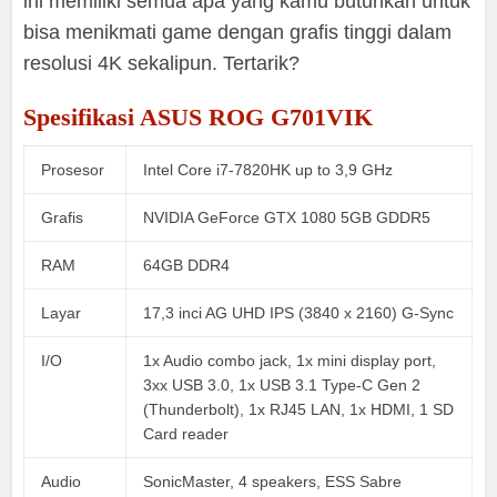
ini memiliki semua apa yang kamu butuhkan untuk
bisa menikmati game dengan grafis tinggi dalam
resolusi 4K sekalipun. Tertarik?
Spesifikasi ASUS ROG G701VIK
Prosesor
Intel Core i7-7820HK up to 3,9 GHz
Grafis
NVIDIA GeForce GTX 1080 5GB GDDR5
RAM
64GB DDR4
Layar
17,3 inci AG UHD IPS (3840 x 2160) G-Sync
I/O
1x Audio combo jack, 1x mini display port,
3xx USB 3.0, 1x USB 3.1 Type-C Gen 2
(Thunderbolt), 1x RJ45 LAN, 1x HDMI, 1 SD
Card reader
Audio
SonicMaster, 4 speakers, ESS Sabre