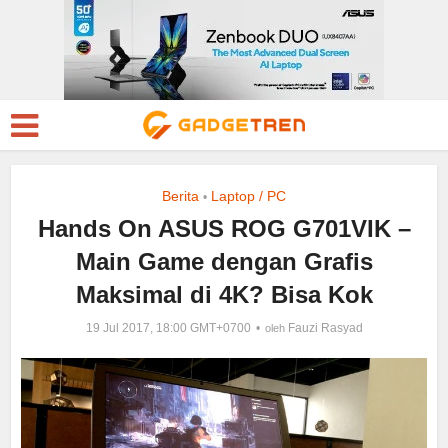
Berita
Laptop / PC
•
Hands On ASUS ROG G701VIK –
Main Game dengan Grafis
Maksimal di 4K? Bisa Kok
19 Jul 2017, 18:00 GMT+0700
Fauzi Rasyad
oleh