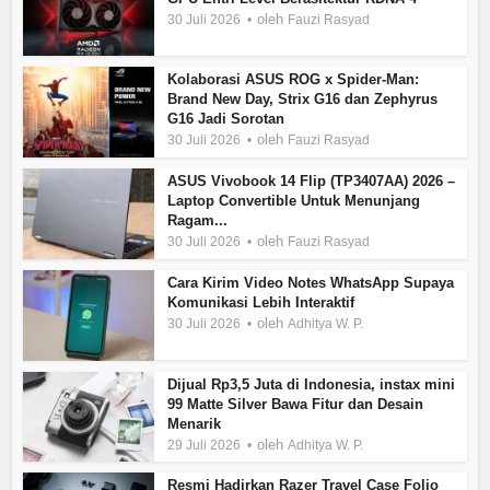
oleh
30 Juli 2026
Fauzi Rasyad
Kolaborasi ASUS ROG x Spider-Man:
Brand New Day, Strix G16 dan Zephyrus
G16 Jadi Sorotan
oleh
30 Juli 2026
Fauzi Rasyad
ASUS Vivobook 14 Flip (TP3407AA) 2026 –
Laptop Convertible Untuk Menunjang
Ragam...
oleh
30 Juli 2026
Fauzi Rasyad
Cara Kirim Video Notes WhatsApp Supaya
Komunikasi Lebih Interaktif
oleh
30 Juli 2026
Adhitya W. P.
Dijual Rp3,5 Juta di Indonesia, instax mini
99 Matte Silver Bawa Fitur dan Desain
Menarik
oleh
29 Juli 2026
Adhitya W. P.
Resmi Hadirkan Razer Travel Case Folio