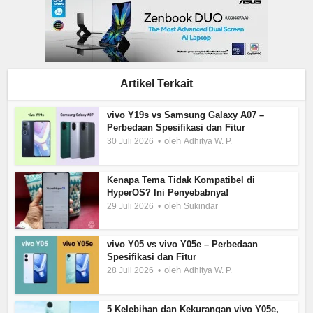
Artikel Terkait
vivo Y19s vs Samsung Galaxy A07 –
Perbedaan Spesifikasi dan Fitur
oleh
30 Juli 2026
Adhitya W. P.
Kenapa Tema Tidak Kompatibel di
HyperOS? Ini Penyebabnya!
oleh
29 Juli 2026
Sukindar
vivo Y05 vs vivo Y05e – Perbedaan
Spesifikasi dan Fitur
oleh
28 Juli 2026
Adhitya W. P.
5 Kelebihan dan Kekurangan vivo Y05e,