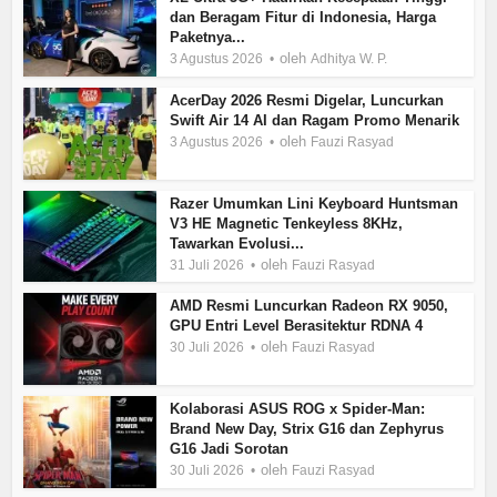
dan Beragam Fitur di Indonesia, Harga
Paketnya...
oleh
3 Agustus 2026
Adhitya W. P.
AcerDay 2026 Resmi Digelar, Luncurkan
Swift Air 14 AI dan Ragam Promo Menarik
oleh
3 Agustus 2026
Fauzi Rasyad
Razer Umumkan Lini Keyboard Huntsman
V3 HE Magnetic Tenkeyless 8KHz,
Tawarkan Evolusi...
oleh
31 Juli 2026
Fauzi Rasyad
AMD Resmi Luncurkan Radeon RX 9050,
GPU Entri Level Berasitektur RDNA 4
oleh
30 Juli 2026
Fauzi Rasyad
Kolaborasi ASUS ROG x Spider-Man:
Brand New Day, Strix G16 dan Zephyrus
G16 Jadi Sorotan
oleh
30 Juli 2026
Fauzi Rasyad