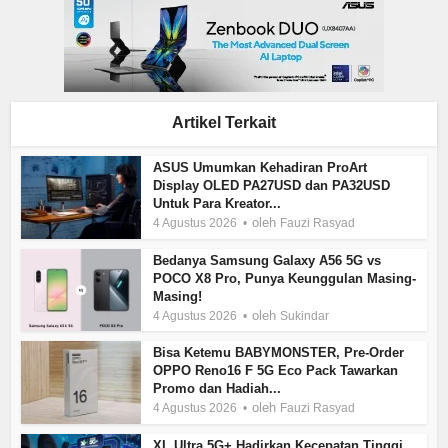
Artikel Terkait
ASUS Umumkan Kehadiran ProArt
Display OLED PA27USD dan PA32USD
Untuk Para Kreator...
oleh
4 Agustus 2026
Fauzi Rasyad
Bedanya Samsung Galaxy A56 5G vs
POCO X8 Pro, Punya Keunggulan Masing-
Masing!
oleh
4 Agustus 2026
Sukindar
Bisa Ketemu BABYMONSTER, Pre-Order
OPPO Reno16 F 5G Eco Pack Tawarkan
Promo dan Hadiah...
oleh
4 Agustus 2026
Fauzi Rasyad
XL Ultra 5G+ Hadirkan Kecepatan Tinggi