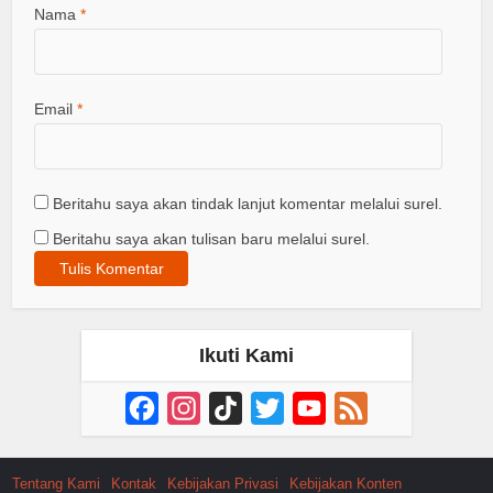
Nama
*
Email
*
Beritahu saya akan tindak lanjut komentar melalui surel.
Beritahu saya akan tulisan baru melalui surel.
Ikuti Kami
Facebook
Instagram
TikTok
Twitter
YouTube
Feed
Channel
Tentang Kami
Kontak
Kebijakan Privasi
Kebijakan Konten