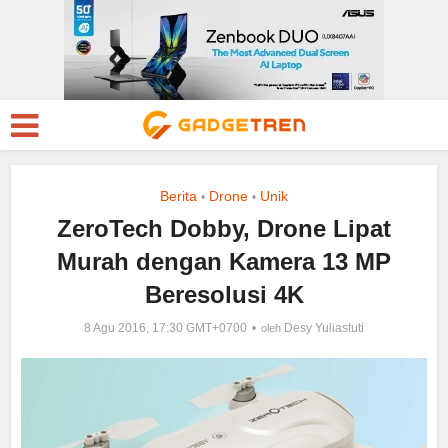
Berita
Drone
Unik
•
•
ZeroTech Dobby, Drone Lipat
Murah dengan Kamera 13 MP
Beresolusi 4K
8 Agu 2016, 17:30 GMT+0700
Desy Yuliastuti
oleh