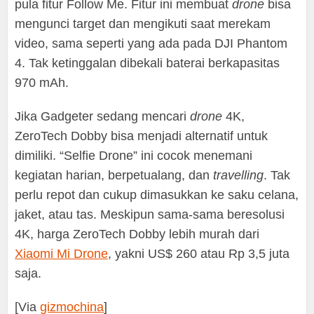
pula fitur Follow Me. Fitur ini membuat
drone
bisa
mengunci target dan mengikuti saat merekam
video, sama seperti yang ada pada DJI Phantom
4. Tak ketinggalan dibekali baterai berkapasitas
970 mAh.
Jika Gadgeter sedang mencari
drone
4K,
ZeroTech Dobby bisa menjadi alternatif untuk
dimiliki. “Selfie Drone” ini cocok menemani
kegiatan harian, berpetualang, dan
travelling
. Tak
perlu repot dan cukup dimasukkan ke saku celana,
jaket, atau tas. Meskipun sama-sama beresolusi
4K, harga ZeroTech Dobby lebih murah dari
Xiaomi Mi Drone
, yakni US$ 260 atau Rp 3,5 juta
saja.
[Via
gizmochina
]