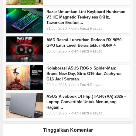
Razer Umumkan Lini Keyboard Huntsman
V3 HE Magnetic Tenkeyless 8KHz,
Tawarkan Evolusi...
oleh
31 Juli 2026
Fauzi Rasyad
AMD Resmi Luncurkan Radeon RX 9050,
GPU Entri Level Berasitektur RDNA 4
oleh
30 Juli 2026
Fauzi Rasyad
Kolaborasi ASUS ROG x Spider-Man:
Brand New Day, Strix G16 dan Zephyrus
G16 Jadi Sorotan
oleh
30 Juli 2026
Fauzi Rasyad
ASUS Vivobook 14 Flip (TP3407AA) 2026 –
Laptop Convertible Untuk Menunjang
Ragam...
oleh
30 Juli 2026
Fauzi Rasyad
Tinggalkan Komentar