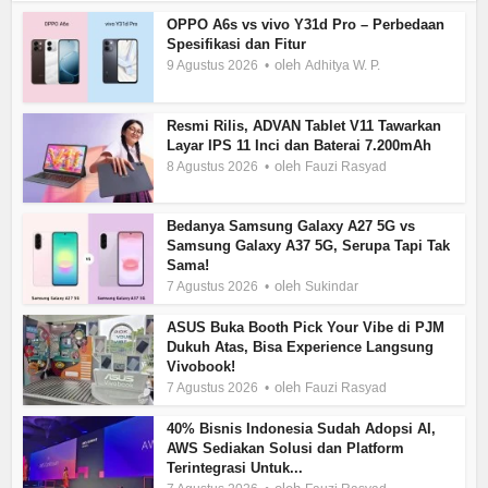
OPPO A6s vs vivo Y31d Pro – Perbedaan
Spesifikasi dan Fitur
oleh
9 Agustus 2026
Adhitya W. P.
Resmi Rilis, ADVAN Tablet V11 Tawarkan
Layar IPS 11 Inci dan Baterai 7.200mAh
oleh
8 Agustus 2026
Fauzi Rasyad
Bedanya Samsung Galaxy A27 5G vs
Samsung Galaxy A37 5G, Serupa Tapi Tak
Sama!
oleh
7 Agustus 2026
Sukindar
ASUS Buka Booth Pick Your Vibe di PJM
Dukuh Atas, Bisa Experience Langsung
Vivobook!
oleh
7 Agustus 2026
Fauzi Rasyad
40% Bisnis Indonesia Sudah Adopsi AI,
AWS Sediakan Solusi dan Platform
Terintegrasi Untuk...