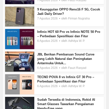
oleh
7 Agustus 2026
Fauzi Rasyad
9 Keunggulan OPPO Reno16 F 5G, Cocok
Jadi Daily Driver?
oleh
7 Agustus 2026
Firman Nugraha
Infinix HOT 60 Pro vs Infinix NOTE 50 Pro
– Perbedaan Spesifikasi dan Fitur
oleh
6 Agustus 2026
Adhitya W. P.
JBL Berikan Pembaruan Sound Curve
yang Lebih Natural dan Peningkatan
Antarmuka Untuk...
oleh
6 Agustus 2026
Fauzi Rasyad
TECNO POVA 8 vs Infinix GT 30 Pro –
Perbedaan Spesifikasi dan Fitur
oleh
6 Agustus 2026
Adhitya W. P.
Sudah Tersedia di Indonesia, Rokid AI
Smart Glasses Tawarkan Pengalaman
Hands-Free yang...