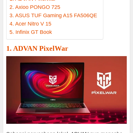
2. Axioo PONGO 725
3. ASUS TUF Gaming A15 FA506QE
4. Acer Nitro V 15
5. Infinix GT Book
1. ADVAN PixelWar