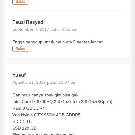
Balas
Fauzi Rasyad
September 4, 2017 pukul 9:31 am
Engga sanggup untuk main gta 5 secara lancar
Balas
Yusuf
Agustus 21, 2017 pukul 10:07 pm
Gan mau nanya spek gini bisa gak..
Intel Core i7 6700HQ 2,6 Ghz up to 3,6 Ghz(8Cpu’s)
Ram 8 GB DDR4
Vga Nvidia GTX 950M 4GB GDDR5
HDD 1 TB
SSD 128 GB
Bisa main gta v sett medium gak….