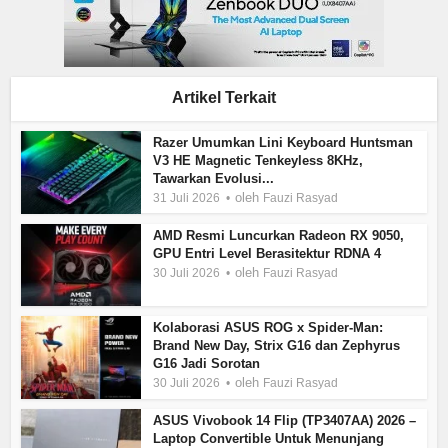
Artikel Terkait
Razer Umumkan Lini Keyboard Huntsman
V3 HE Magnetic Tenkeyless 8KHz,
Tawarkan Evolusi...
oleh
31 Juli 2026
Fauzi Rasyad
AMD Resmi Luncurkan Radeon RX 9050,
GPU Entri Level Berasitektur RDNA 4
oleh
30 Juli 2026
Fauzi Rasyad
Kolaborasi ASUS ROG x Spider-Man:
Brand New Day, Strix G16 dan Zephyrus
G16 Jadi Sorotan
oleh
30 Juli 2026
Fauzi Rasyad
ASUS Vivobook 14 Flip (TP3407AA) 2026 –
Laptop Convertible Untuk Menunjang