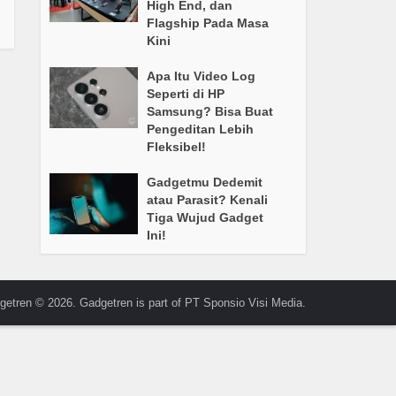
High End, dan
Flagship Pada Masa
Kini
Apa Itu Video Log
Seperti di HP
Samsung? Bisa Buat
Pengeditan Lebih
Fleksibel!
Gadgetmu Dedemit
atau Parasit? Kenali
Tiga Wujud Gadget
Ini!
getren © 2026. Gadgetren is part of PT Sponsio Visi Media.