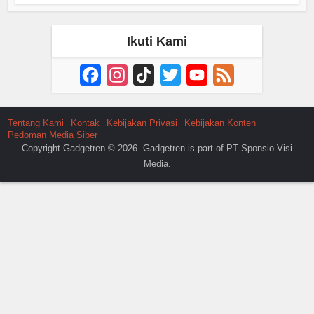
Ikuti Kami
Facebook
Instagram
TikTok
Twitter
YouTube
Feed
Channel
Tentang Kami
Kontak
Kebijakan Privasi
Kebijakan Konten
Pedoman Media Siber
Copyright Gadgetren © 2026. Gadgetren is part of PT Sponsio Visi
Media.