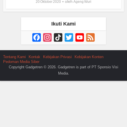
oleh
20 Oktober 2020
Ageng Wuri
Ikuti Kami
Facebook
Instagram
TikTok
Twitter
YouTube
Feed
Channel
Tentang Kami
Kontak
Kebijakan Privasi
Kebijakan Konten
Pedoman Media Siber
Copyright Gadgetren © 2026. Gadgetren is part of PT Sponsio Visi
Media.