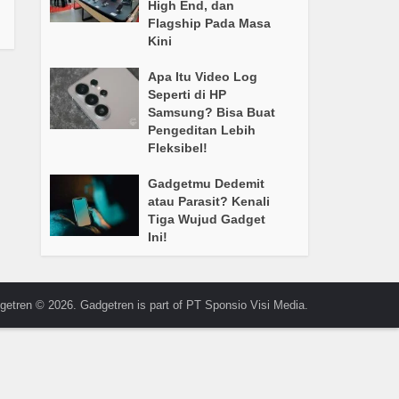
High End, dan
Flagship Pada Masa
Kini
Apa Itu Video Log
Seperti di HP
Samsung? Bisa Buat
Pengeditan Lebih
Fleksibel!
Gadgetmu Dedemit
atau Parasit? Kenali
Tiga Wujud Gadget
Ini!
getren © 2026. Gadgetren is part of PT Sponsio Visi Media.