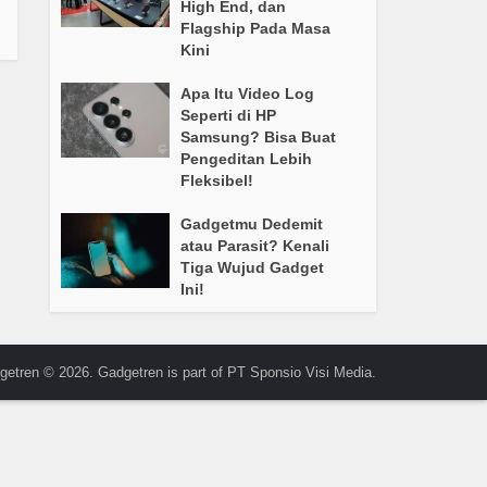
High End, dan
Flagship Pada Masa
Kini
Apa Itu Video Log
Seperti di HP
Samsung? Bisa Buat
Pengeditan Lebih
Fleksibel!
Gadgetmu Dedemit
atau Parasit? Kenali
Tiga Wujud Gadget
Ini!
getren © 2026. Gadgetren is part of PT Sponsio Visi Media.