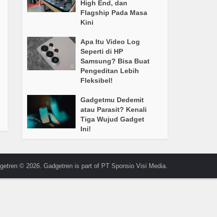
High End, dan
Flagship Pada Masa
Kini
Apa Itu Video Log
Seperti di HP
Samsung? Bisa Buat
Pengeditan Lebih
Fleksibel!
Gadgetmu Dedemit
atau Parasit? Kenali
Tiga Wujud Gadget
Ini!
getren © 2026. Gadgetren is part of PT Sponsio Visi Media.