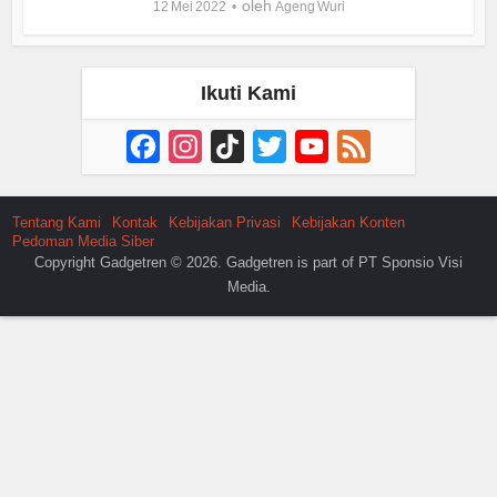
oleh
12 Mei 2022
Ageng Wuri
Ikuti Kami
Facebook
Instagram
TikTok
Twitter
YouTube
Feed
Channel
Tentang Kami
Kontak
Kebijakan Privasi
Kebijakan Konten
Pedoman Media Siber
Copyright Gadgetren © 2026. Gadgetren is part of PT Sponsio Visi
Media.