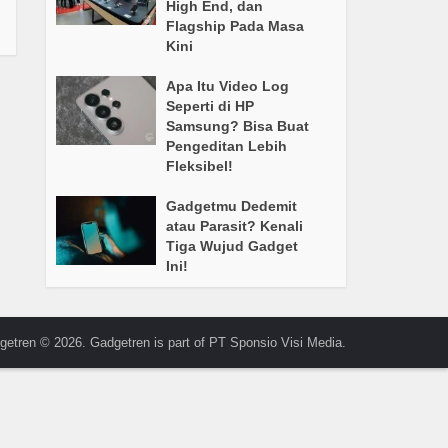
High End, dan
Flagship Pada Masa
Kini
Apa Itu Video Log
Seperti di HP
Samsung? Bisa Buat
Pengeditan Lebih
Fleksibel!
Gadgetmu Dedemit
atau Parasit? Kenali
Tiga Wujud Gadget
Ini!
getren © 2026. Gadgetren is part of PT Sponsio Visi Media.