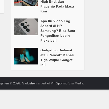
High End, dan
Flagship Pada Masa
Kini
Apa Itu Video Log
Seperti di HP
Samsung? Bisa Buat
Pengeditan Lebih
Fleksibel!
Gadgetmu Dedemit
atau Parasit? Kenali
Tiga Wujud Gadget
Ini!
getren © 2026. Gadgetren is part of PT Sponsio Visi Media.