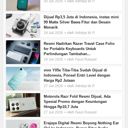
oleh
30 Juli 2026
Adhitya W. P.
Dijual Rp3,5 Juta di Indonesia, instax mini
99 Matte Silver Bawa Fitur dan Desain
Menarik
oleh
29 Juli 2026
Adhitya W. P.
Resmi Hadirkan Razer Travel Case Folio
for Portable Keyboards Untuk
Perlindungan Tambahan...
oleh
29 Juli 2026
Fauzi Rasyad
vivo Y05e Tiba-Tiba Sudah Dijual di
Indonesia, Ponsel Entri Level dengan
Harga Rp2 Jutaan
oleh
27 Juli 2026
Adhitya W. P.
Motorola Razr Fold Resmi Dijual, Ada
Spesial Promo dengan Keuntungan
Hingga Rp10,7 Juta
oleh
27 Juli 2026
Fauzi Rasyad
Erajaya Digital Resmi Boyong Nothing Ear