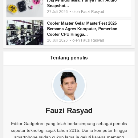
(3a) ke Indonesia, Punya Fitur Audio
Snapshot...
oleh
27 Juli 2026
Fauzi Rasyad
Cooler Master Gelar MasterFest 2026
Bersama Agres Komputer, Pamerkan
Cooler CPU Hingga...
oleh
26 Juli 2026
Fauzi Rasyad
Tentang penulis
Fauzi Rasyad
Editor Gadgetren yang telah berkecimpung sebagai penulis
seputar teknologi sejak tahun 2015. Dunia komputer hingga
smartphone sudah cukup lama ia geluti karena memang