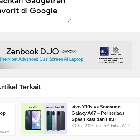
rtikel Terkait
vivo Y19s vs Samsung
top
Galaxy A07 – Perbedaan
Spesifikasi dan Fitur
30 Juli 2026
oleh
Adhitya W. P.
asyad