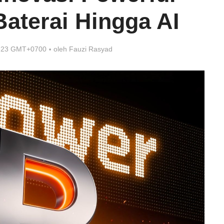
Baterai Hingga AI
8:23 GMT+0700
oleh
Fauzi Rasyad