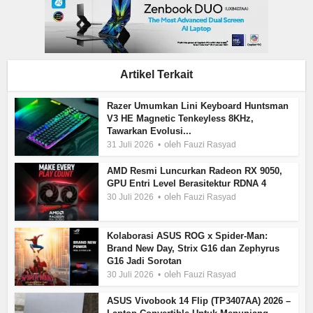
Artikel Terkait
Razer Umumkan Lini Keyboard Huntsman
V3 HE Magnetic Tenkeyless 8KHz,
Tawarkan Evolusi...
oleh
31 Juli 2026
Fauzi Rasyad
AMD Resmi Luncurkan Radeon RX 9050,
GPU Entri Level Berasitektur RDNA 4
oleh
30 Juli 2026
Fauzi Rasyad
Kolaborasi ASUS ROG x Spider-Man:
Brand New Day, Strix G16 dan Zephyrus
G16 Jadi Sorotan
oleh
30 Juli 2026
Fauzi Rasyad
ASUS Vivobook 14 Flip (TP3407AA) 2026 –