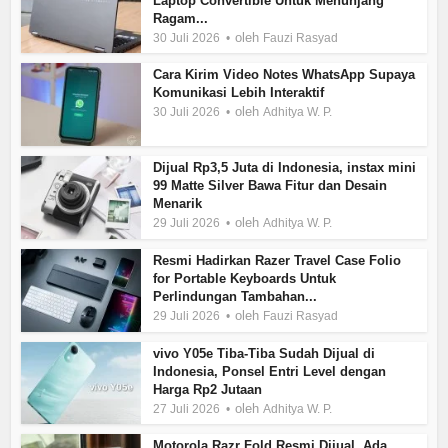
Laptop Convertible Untuk Menunjang
Ragam...
oleh
30 Juli 2026
Fauzi Rasyad
Cara Kirim Video Notes WhatsApp Supaya
Komunikasi Lebih Interaktif
oleh
30 Juli 2026
Adhitya W. P.
Dijual Rp3,5 Juta di Indonesia, instax mini
99 Matte Silver Bawa Fitur dan Desain
Menarik
oleh
29 Juli 2026
Adhitya W. P.
Resmi Hadirkan Razer Travel Case Folio
for Portable Keyboards Untuk
Perlindungan Tambahan...
oleh
29 Juli 2026
Fauzi Rasyad
vivo Y05e Tiba-Tiba Sudah Dijual di
Indonesia, Ponsel Entri Level dengan
Harga Rp2 Jutaan
oleh
27 Juli 2026
Adhitya W. P.
Motorola Razr Fold Resmi Dijual, Ada