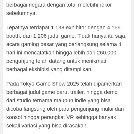
berbagai negara dengan total melebihi rekor
sebelumnya.
Tepatnya terdapat 1.138 exhibitor dengan 4.159
booth, dan 1.206 judul game. Tidak hanya itu saja,
acara gaming besar yang berlangsung selama 4
hari ini mencatatkan hingga lebih dari 260.000
pengunjung telah datang untuk menikmati
berbagai ekshibisi yang ditampilkan.
Pada Tokyo Game Show 2025 telah dipamerkan
berbagai judul game baru, trailer, hingga demo
dari studio ternama maupun indie yang bisa
dicoba langsung oleh para pengunjung mulai dari
konsol hingga perangkat VR sehingga banyak
sekali variasi yang bisa dirasakan.