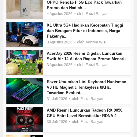
OPPO Reno16 F 5G Eco Pack Tawarkan
Promo dan Hadiah...
oleh
4 Agustus 2026
Fauzi Rasyad
XL Ultra 5G+ Hadirkan Kecepatan Tinggi
dan Beragam Fitur di Indonesia, Harga
Paketnya...
oleh
3 Agustus 2026
Adhitya W. P.
AcerDay 2026 Resmi Digelar, Luncurkan
Swift Air 14 AI dan Ragam Promo Menarik
oleh
3 Agustus 2026
Fauzi Rasyad
Razer Umumkan Lini Keyboard Huntsman
V3 HE Magnetic Tenkeyless 8KHz,
Tawarkan Evolusi...
oleh
31 Juli 2026
Fauzi Rasyad
AMD Resmi Luncurkan Radeon RX 9050,
GPU Entri Level Berasitektur RDNA 4
oleh
30 Juli 2026
Fauzi Rasyad