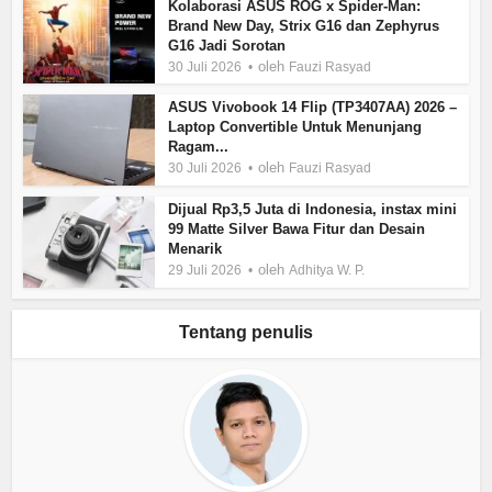
Kolaborasi ASUS ROG x Spider-Man:
Brand New Day, Strix G16 dan Zephyrus
G16 Jadi Sorotan
oleh
30 Juli 2026
Fauzi Rasyad
ASUS Vivobook 14 Flip (TP3407AA) 2026 –
Laptop Convertible Untuk Menunjang
Ragam...
oleh
30 Juli 2026
Fauzi Rasyad
Dijual Rp3,5 Juta di Indonesia, instax mini
99 Matte Silver Bawa Fitur dan Desain
Menarik
oleh
29 Juli 2026
Adhitya W. P.
Tentang penulis