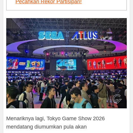
Pecahkan Rekor Partisipan!
Menariknya lagi, Tokyo Game Show 2026
mendatang diumumkan pula akan