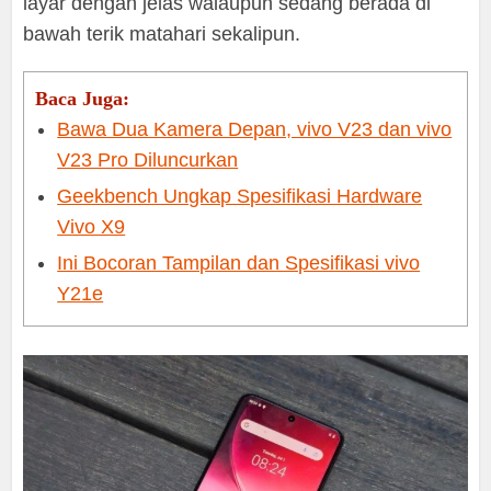
layar dengan jelas walaupun sedang berada di
bawah terik matahari sekalipun.
Baca Juga:
Bawa Dua Kamera Depan, vivo V23 dan vivo
V23 Pro Diluncurkan
Geekbench Ungkap Spesifikasi Hardware
Vivo X9
Ini Bocoran Tampilan dan Spesifikasi vivo
Y21e