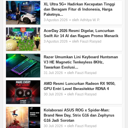
XL Ultra 5G+ Hadirkan Kecepatan Tinggi
dan Beragam Fitur di Indonesia, Harga
Paketnya...
oleh
3 Agustus 2026
Adhitya W. P.
AcerDay 2026 Resmi Digelar, Luncurkan
Swift Air 14 AI dan Ragam Promo Menarik
oleh
3 Agustus 2026
Fauzi Rasyad
Razer Umumkan Lini Keyboard Huntsman
V3 HE Magnetic Tenkeyless 8KHz,
Tawarkan Evolusi...
oleh
31 Juli 2026
Fauzi Rasyad
AMD Resmi Luncurkan Radeon RX 9050,
GPU Entri Level Berasitektur RDNA 4
oleh
30 Juli 2026
Fauzi Rasyad
Kolaborasi ASUS ROG x Spider-Man:
Brand New Day, Strix G16 dan Zephyrus
G16 Jadi Sorotan
oleh
30 Juli 2026
Fauzi Rasyad