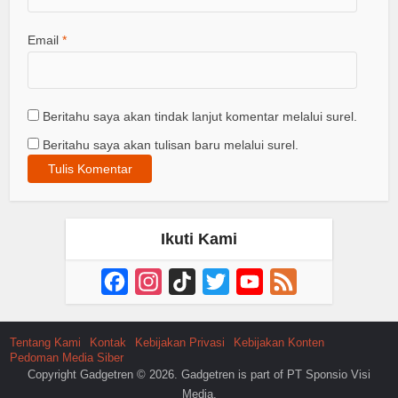
Email
*
Beritahu saya akan tindak lanjut komentar melalui surel.
Beritahu saya akan tulisan baru melalui surel.
Ikuti Kami
Facebook
Instagram
TikTok
Twitter
YouTube
Feed
Channel
Tentang Kami
Kontak
Kebijakan Privasi
Kebijakan Konten
Pedoman Media Siber
Copyright Gadgetren © 2026. Gadgetren is part of PT Sponsio Visi
Media.