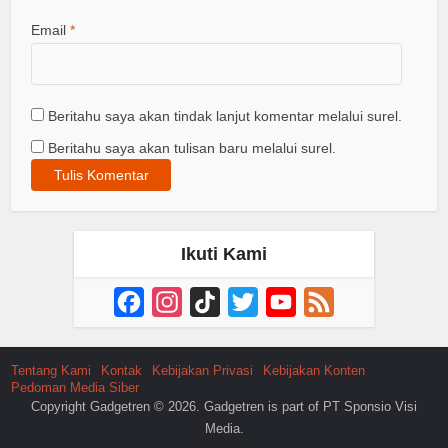
Email
*
Beritahu saya akan tindak lanjut komentar melalui surel.
Beritahu saya akan tulisan baru melalui surel.
Ikuti Kami
Facebook
Instagram
TikTok
Twitter
YouTube
Feed
Channel
Tentang Kami
Kontak
Kebijakan Privasi
Kebijakan Konten
Pedoman Media Siber
Copyright Gadgetren © 2026. Gadgetren is part of PT Sponsio Visi
Media.