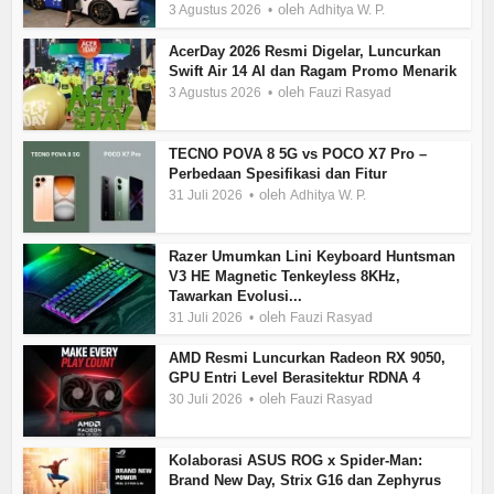
oleh
3 Agustus 2026
Adhitya W. P.
AcerDay 2026 Resmi Digelar, Luncurkan
Swift Air 14 AI dan Ragam Promo Menarik
oleh
3 Agustus 2026
Fauzi Rasyad
TECNO POVA 8 5G vs POCO X7 Pro –
Perbedaan Spesifikasi dan Fitur
oleh
31 Juli 2026
Adhitya W. P.
Razer Umumkan Lini Keyboard Huntsman
V3 HE Magnetic Tenkeyless 8KHz,
Tawarkan Evolusi...
oleh
31 Juli 2026
Fauzi Rasyad
AMD Resmi Luncurkan Radeon RX 9050,
GPU Entri Level Berasitektur RDNA 4
oleh
30 Juli 2026
Fauzi Rasyad
Kolaborasi ASUS ROG x Spider-Man:
Brand New Day, Strix G16 dan Zephyrus