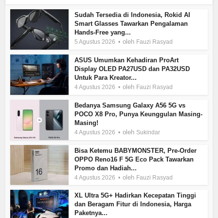
Sudah Tersedia di Indonesia, Rokid AI
Smart Glasses Tawarkan Pengalaman
Hands-Free yang...
oleh
5 Agustus 2026
Fauzi Rasyad
ASUS Umumkan Kehadiran ProArt
Display OLED PA27USD dan PA32USD
Untuk Para Kreator...
oleh
4 Agustus 2026
Fauzi Rasyad
Bedanya Samsung Galaxy A56 5G vs
POCO X8 Pro, Punya Keunggulan Masing-
Masing!
oleh
4 Agustus 2026
Sukindar
Bisa Ketemu BABYMONSTER, Pre-Order
OPPO Reno16 F 5G Eco Pack Tawarkan
Promo dan Hadiah...
oleh
4 Agustus 2026
Fauzi Rasyad
XL Ultra 5G+ Hadirkan Kecepatan Tinggi
dan Beragam Fitur di Indonesia, Harga
Paketnya...